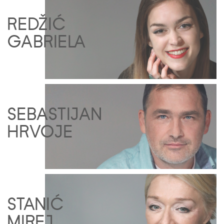
REDŽIĆ
GABRIELA
SEBASTIJAN
HRVOJE
STANIĆ
MIREJ