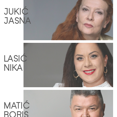
JUKIĆ
JASNA
LASIĆ
NIKA
MATIĆ
BORIS