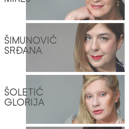
ŠIMUNOVIĆ
SRĐANA
ŠOLETIĆ
GLORIJA