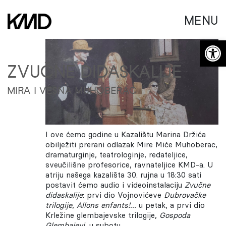
MENU
Open 
ZVUČNE DIDASKALIJE
MIRA I VESNA MUHOBERAC
I ove ćemo godine u Kazalištu Marina Držića
obilježiti prerani odlazak Mire Miće Muhoberac,
dramaturginje, teatrologinje, redateljice,
sveučilišne profesorice, ravnateljice KMD-a. U
atriju našega kazališta 30. rujna u 18:30 sati
postavit ćemo audio i videoinstalaciju
Zvučne
didaskalije
: prvi dio Vojnovićeve
Dubrovačke
trilogije
,
Allons enfants!…
u petak, a prvi dio
Krležine glembajevske trilogije,
Gospoda
Glembajevi
, u subotu.