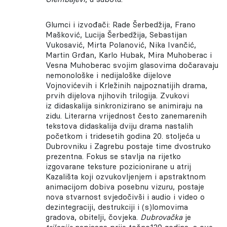
Glumci i izvođači: Rade Šerbedžija, Frano
Mašković, Lucija Šerbedžija, Sebastijan
Vukosavić, Mirta Polanović, Nika Ivančić,
Martin Grđan, Karlo Hubak, Mira Muhoberac i
Vesna Muhoberac svojim glasovima dočaravaju
nemonološke i nedijaloške dijelove
Vojnovićevih i Krležinih najpoznatijih drama,
prvih dijelova njihovih trilogija. Zvukovi
iz didaskalija sinkronizirano se animiraju na
zidu. Literarna vrijednost često zanemarenih
tekstova didaskalija dviju drama nastalih
početkom i tridesetih godina 20. stoljeća u
Dubrovniku i Zagrebu postaje time dvostruko
prezentna. Fokus se stavlja na rijetko
izgovarane teksture pozicionirane u atrij
Kazališta koji ozvukovljenjem i apstraktnom
animacijom dobiva posebnu vizuru, postaje
nova stvarnost svjedočivši i audio i video o
dezintegraciji, destrukciji i (s)lomovima
gradova, obitelji, čovjeka.
Dubrovačka
je