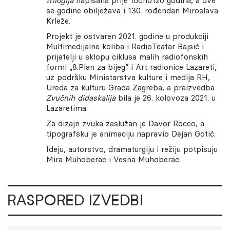
trilogija
napisana prije točno120 godina, a ove
se godine obilježava i 130. rođendan Miroslava
Krleže.
Projekt je ostvaren 2021. godine u produkciji
Multimedijalne koliba i RadioTeatar Bajsić i
prijatelji u sklopu ciklusa malih radiofonskih
formi „8.Plan za bijeg“ i Art radionice Lazareti,
uz podršku Ministarstva kulture i medija RH,
Ureda za kulturu Grada Zagreba, a praizvedba
Zvučnih didaskalija
bila je 26. kolovoza 2021. u
Lazaretima.
Za dizajn zvuka zaslužan je Davor Rocco, a
tipografsku je animaciju napravio Dejan Gotić.
Ideju, autorstvo, dramaturgiju i režiju potpisuju
Mira Muhoberac i Vesna Muhoberac.
RASPORED IZVEDBI