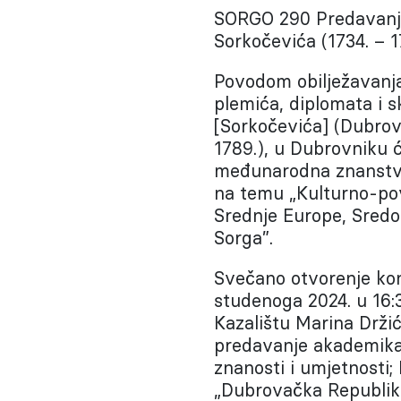
SORGO 290 Predavanje
Sorkočevića (1734. – 1
Povodom obilježavanja
plemića, diplomata i 
[Sorkočevića] (Dubrovn
1789.), u Dubrovniku ć
međunarodna znanstve
na temu „Kulturno-pov
Srednje Europe, Sredo
Sorga”.
Svečano otvorenje konf
studenoga 2024. u 16:
Kazalištu Marina Držić
predavanje akademika
znanosti i umjetnosti;
„Dubrovačka Republika