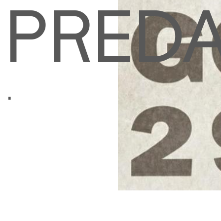
PRED
.