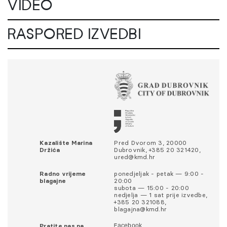
VIDEO
RASPORED IZVEDBI
Kazalište Marina
Pred Dvorom 3, 20000
Držića
Dubrovnik, +385 20 321420,
ured@kmd.hr
Radno vrijeme
ponedjeljak - petak — 9:00 -
blagajne
20:00
subota — 15:00 - 20:00
nedjelja — 1 sat prije izvedbe,
+385 20 321088,
blagajna@kmd.hr
Pratite nas na
Facebook