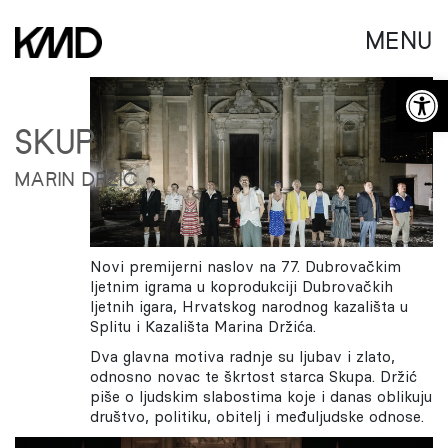
MENU
Open 
SKUP
MARIN DRŽIĆ
Novi premijerni naslov na 77. Dubrovačkim
ljetnim igrama u koprodukciji Dubrovačkih
ljetnih igara, Hrvatskog narodnog kazališta u
Splitu i Kazališta Marina Držića.
Dva glavna motiva radnje su ljubav i zlato,
odnosno novac te škrtost starca Skupa. Držić
piše o ljudskim slabostima koje i danas oblikuju
društvo, politiku, obitelj i međuljudske odnose.