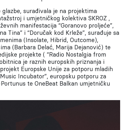
 glazbe, surađivala je na projektima
tažstroj i umjetničkog kolektiva SKROZ ,
iževnih manifestacija “Goranovo proljeće”,
 na Tina” i “Doručak kod Krleže”, surađuje sa
imenima (Insolate, Hibrid, Outcome),
cima (Barbara Delać, Marija Dejanović) te
dijske projekte ( “Radio Nostalgia from
itnica je raznih europskih priznanja i
i projekt Europske Unije za potporu mladih
Music Incubator”, europsku potporu za
i-Portunus te OneBeat Balkan umjetničku