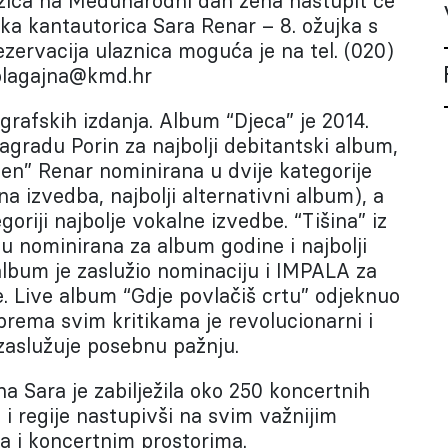
žića na Međunarodni dan žena nastupit će
a kantautorica Sara Renar – 8. ožujka s
zervacija ulaznica moguća je na tel. (020)
 blagajna@kmd.hr
grafskih izdanja. Album “Djeca” je 2014.
gradu Porin za najbolji debitantski album,
sen” Renar nominirana u dvije kategorije
na izvedba, najbolji alternativni album), a
egoriji najbolje vokalne izvedbe. “Tišina” iz
du nominirana za album godine i najbolji
album je zaslužio nominaciju i IMPALA za
. Live album “Gdje povlačiš crtu” odjeknuo
prema svim kritikama je revolucionarni i
i zaslužuje posebnu pažnju.
na Sara je zabilježila oko 250 koncertnih
i regije nastupivši na svim važnijim
a i koncertnim prostorima.