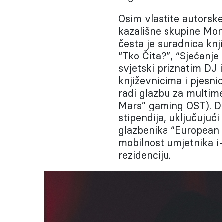
Osim vlastite autorske
kazališne skupine Mon
česta je suradnica knj
“Tko Čita?”, “Sjećanje
svjetski priznatim DJ 
književnicima i pjesni
radi glazbu za multime
Mars” gaming OST). Dob
stipendija, uključujuć
glazbenika “European 
mobilnost umjetnika 
rezidenciju.