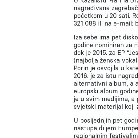
U Kazalištu Marina Dr
nagrađivana zagrebačk
početkom u 20 sati. Re
321 088 ili na e-mail:
Iza sebe ima pet disko
godine nominiran za na
dok je 2015. za EP “Je
(najbolja ženska vokal
Porin je osvojila u kat
2016. je za istu nagra
alternativni album, a 
europski album godine
je u svim medijima, a 
svjetski materijal koj
U posljednjih pet godi
nastupa diljem Europe 
regionalnim festivalim