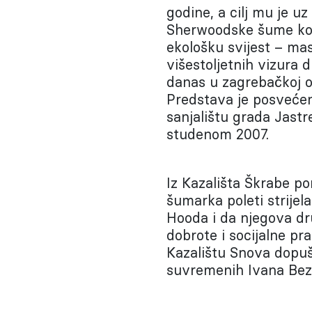
godine, a cilj mu je uz
Sherwoodske šume kod 
ekološku svijest – mas
višestoljetnih vizura 
danas u zagrebačkoj ok
Predstava je posvećen
sanjalištu grada Jastr
studenom 2007.
Iz Kazališta Škrabe po
šumarka poleti strije
Hooda i da njegova d
dobrote i socijalne p
Kazalištu Snova dopuš
suvremenih Ivana Bez 