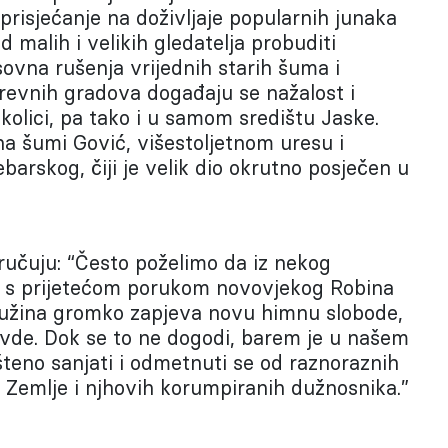
 prisjećanje na doživljaje popularnih junaka
malih i velikih gledatelja probuditi
ovna rušenja vrijednih starih šuma i
drevnih gradova događaju se nažalost i
olici, pa tako i u samom središtu Jaske.
a šumi Gović, višestoljetnom uresu i
ebarskog, čiji je velik dio okrutno posječen u
ručuju: “Često poželimo da iz nekog
la s prijetećom porukom novovjekog Robina
ružina gromko zapjeva novu himnu slobode,
ravde. Dok se to ne dogodi, barem je u našem
teno sanjati i odmetnuti se od raznoraznih
Zemlje i njhovih korumpiranih dužnosnika.”