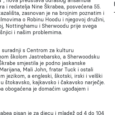
d”, nova predstava odraslog ansambla
ra i redatelja Nine Škrabea, posvećena 55.
kazališta, zasnovan je na brojnim poznatim i
ilmovima o Robinu Hoodu i njegovoj družini,
koj, Nottinghamu i Sherwoodu prije svega
šnjici i našim problemima.
u suradnji s Centrom za kulturu
enom školom Jastrebarsko, a Sherwoodsku
Škrabe smjestila je podno jaskanske
Marijana, Mali John, fratar Tuck i ostali
 jezikom, a engleski, škotski, irski i velški
u u štokavsko, kajkavsko i čakavsko narječje.
ba obogaćena je domaćim ugođajem i
abea pisan je za djecu i mladež od 4 do 104