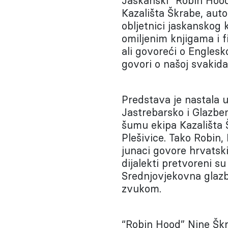
Jaskanski “Robin Hoo
Kazališta Škrabe, auto
obljetnici jaskanskog 
omiljenim knjigama i f
ali govoreći o Engles
govori o našoj svakida
Predstava je nastala 
Jastrebarsko i Glazb
šumu ekipa Kazališta 
Plešivice. Tako Robin, 
junaci govore hrvatskim
dijalekti pretvoreni s
Srednjovjekovna glaz
zvukom.
“Robin Hood” Nine Škr