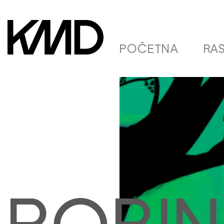
POČETNA
RA