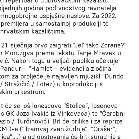
ki repertoar u dubrovačkom Kazalištu
sljednjih godina pod vodstvog ravnatelja
ži mnogobrojne uspješne naslove. Za 2022.
premijera u samostalnoj produkciji te
 hrvatskim kazalištima.
1. siječnja prvo zaigrati “Jel’ tako Zorane?”
tem Moruzgva prema tekstu Tanje Mravak u
vić. Nakon toga u veljači publiku očekuje
e Pandur – “Hamlet – evidencija zločina
om za proljeće je najavljen mjuzikl “Dundo
/ Stražičić / Fotez) u koprodukciji s
skim orkestrom.
t će se još Ionescove “Stolice”, Ibsenova
 s GK Joza Ivakić iz Vinkovaca) te “Čarobni
zio / Turčinović). Bit će prilike i za reprize
KMD-a (“Tramvaj zvan žudnja”, “Orašar”,
lica”,…) a od gostovanja će biti suradnje s