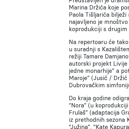
Predstavljen je drams
Marina Držića koje po
Paola Tišljarića bilje
najavljeno je mnoštvo 
koprodukciji s drugim
Na repertoaru će tako 2
u suradnji s Kazališ
režiji Tamare Damjano
autorski projekt Livij
jedne monarhije” a pot
Maroje” (Jusić / Držić 
Dubrovačkim simfonij
Do kraja godine odigra
“Nora” (u koprodukciji
Frulaš” (adaptacija Gra
iz prethodnih sezona 
“Južina”, “Kate Kapura