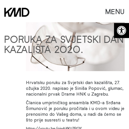
MENU
Open 
PORUKA ZA SVJETSKI DAN
KAZALIŠTA 2020.
Hrvatsku poruku za Svjetski dan kazališta, 27.
ožujka 2020. napisao je Siniša Popović, glumac,
nacionalni prvak Drame HNK u Zagrebu.
Članica umjetničkog ansambla KMD-a Srđana
Šimunović je poruku pročitala i u ovom videu je
prenosimo do Vašeg doma, u nadi da ćemo se
što prije susresti u teatru!
https://youtu.be/piwbXKUZPQY