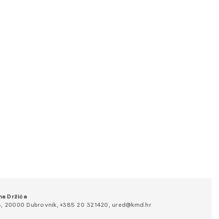
na Držića
, 20000 Dubrovnik, +385 20 321420, ured@kmd.hr