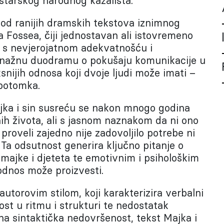
starskog narodnog kazališta.
 od ranijih dramskih tekstova iznimnog
 Fossea, čiji jednostavan ali istovremeno
s nevjerojatnom adekvatnošću i
 snažnu duodramu o pokušaju komunikacije u
nijih odnosa koji dvoje ljudi može imati –
 potomka.
jka i sin susreću se nakon mnogo godina
h života, ali s jasnom naznakom da ni ono
roveli zajedno nije zadovoljilo potrebe ni
 Ta odsutnost generira ključno pitanje o
majke i djeteta te emotivnim i psihološkim
odnos može proizvesti.
autorovim stilom, koji karakterizira verbalni
st u ritmu i strukturi te nedostatak
na sintaktička nedovršenost, tekst Majka i