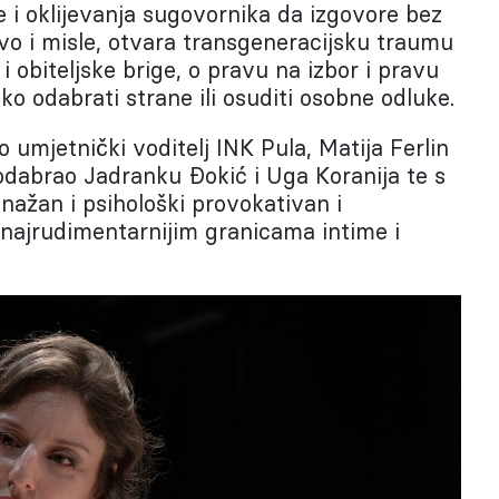
ne i oklijevanja sugovornika da izgovore bez
vo i misle, otvara transgeneracijsku traumu
i obiteljske brige, o pravu na izbor i pravu
ško odabrati strane ili osuditi osobne odluke.
ao umjetnički voditelj INK Pula, Matija Ferlin
 odabrao Jadranku Đokić i Uga Koranija te s
nažan i psihološki provokativan i
najrudimentarnijim granicama intime i