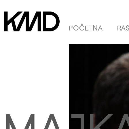
POČETNA
RA