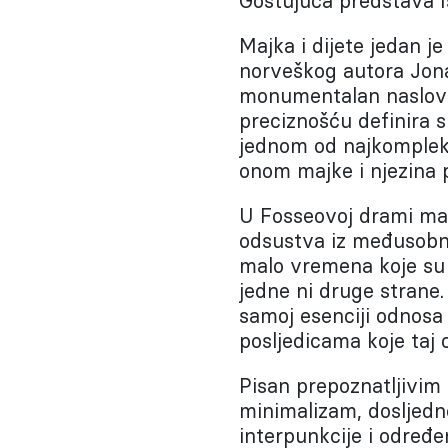
Gostujuća predstava I
Majka i dijete
jedan je
norveškog autora Jona
monumentalan naslov 
preciznošću definira
jednom od najkompleks
onom majke i njezina
U Fosseovoj drami ma
odsustva iz međusobni
malo vremena koje su p
jedne ni druge strane.
samoj esenciji odnosa 
posljedicama koje taj 
Pisan prepoznatljivim 
minimalizam, dosljedno
interpunkcije i određe