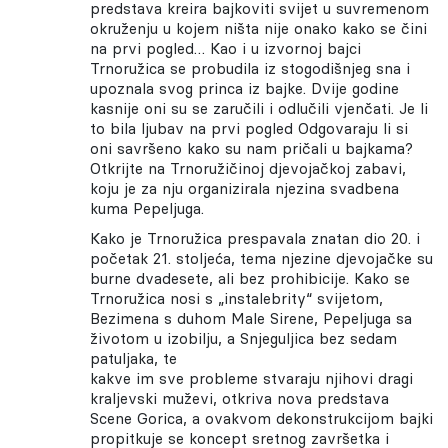
predstava kreira bajkoviti svijet u suvremenom
okruženju u kojem ništa nije onako kako se čini
na prvi pogled… Kao i u izvornoj bajci
Trnoružica se probudila iz stogodišnjeg sna i
upoznala svog princa iz bajke. Dvije godine
kasnije oni su se zaručili i odlučili vjenčati. Je li
to bila ljubav na prvi pogled Odgovaraju li si
oni savršeno kako su nam pričali u bajkama?
Otkrijte na Trnoružičinoj djevojačkoj zabavi,
koju je za nju organizirala njezina svadbena
kuma Pepeljuga.
Kako je Trnoružica prespavala znatan dio 20. i
početak 21. stoljeća, tema njezine djevojačke su
burne dvadesete, ali bez prohibicije. Kako se
Trnoružica nosi s „instalebrity“ svijetom,
Bezimena s duhom Male Sirene, Pepeljuga sa
životom u izobilju, a Snjeguljica bez sedam
patuljaka, te
kakve im sve probleme stvaraju njihovi dragi
kraljevski muževi, otkriva nova predstava
Scene Gorica, a ovakvom dekonstrukcijom bajki
propitkuje se koncept sretnog završetka i