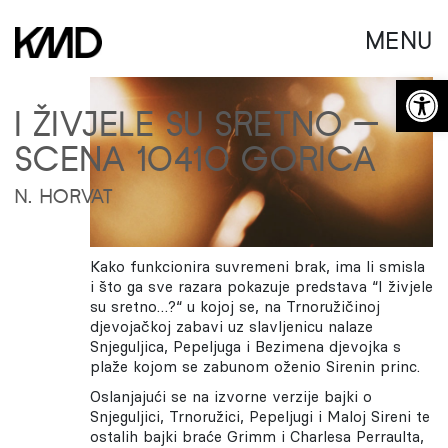
MENU
Open 
I ŽIVJELE SU SRETNO —
SCENA 10410 GORICA
N. HORVAT
Kako funkcionira suvremeni brak, ima li smisla
i što ga sve razara pokazuje predstava “I živjele
su sretno…?“ u kojoj se, na Trnoružičinoj
djevojačkoj zabavi uz slavljenicu nalaze
Snjeguljica, Pepeljuga i Bezimena djevojka s
plaže kojom se zabunom oženio Sirenin princ.
Oslanjajući se na izvorne verzije bajki o
Snjeguljici, Trnoružici, Pepeljugi i Maloj Sireni te
ostalih bajki braće Grimm i Charlesa Perraulta,