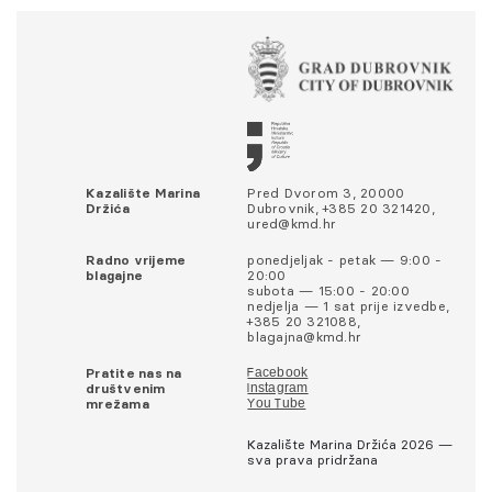
Kazalište Marina
Pred Dvorom 3, 20000
Držića
Dubrovnik, +385 20 321420,
ured@kmd.hr
Radno vrijeme
ponedjeljak - petak — 9:00 -
blagajne
20:00
subota — 15:00 - 20:00
nedjelja — 1 sat prije izvedbe,
+385 20 321088,
blagajna@kmd.hr
Pratite nas na
Facebook
društvenim
Instagram
mrežama
You Tube
Kazalište Marina Držića 2026 —
sva prava pridržana