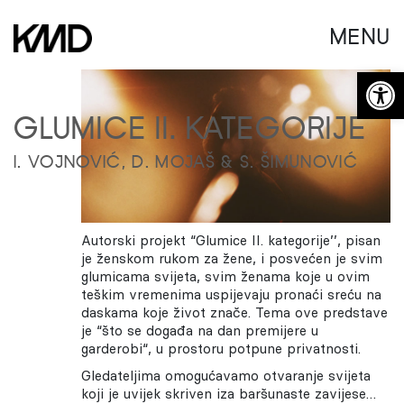
MENU
Open 
GLUMICE II. KATEGORIJE
I. VOJNOVIĆ, D. MOJAŠ & S. ŠIMUNOVIĆ
Autorski projekt “Glumice II. kategorije’’, pisan
je ženskom rukom za žene, i posvećen je svim
glumicama svijeta, svim ženama koje u ovim
teškim vremenima uspijevaju pronaći sreću na
daskama koje život znače. Tema ove predstave
je “što se događa na dan premijere u
garderobi“, u prostoru potpune privatnosti.
Gledateljima omogućavamo otvaranje svijeta
koji je uvijek skriven iza baršunaste zavijese…