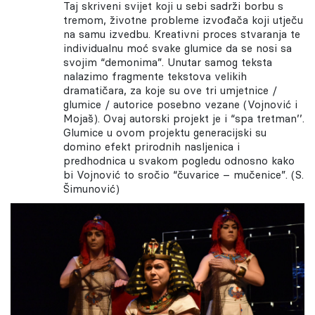
Taj skriveni svijet koji u sebi sadrži borbu s
tremom, životne probleme izvođača koji utječu
na samu izvedbu. Kreativni proces stvaranja te
individualnu moć svake glumice da se nosi sa
svojim “demonima”. Unutar samog teksta
nalazimo fragmente tekstova velikih
dramatičara, za koje su ove tri umjetnice /
glumice / autorice posebno vezane (Vojnović i
Mojaš). Ovaj autorski projekt je i “spa tretman’’.
Glumice u ovom projektu generacijski su
domino efekt prirodnih nasljenica i
predhodnica u svakom pogledu odnosno kako
bi Vojnović to sročio “čuvarice – mučenice”. (S.
Šimunović)