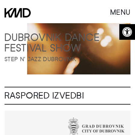
MENU
Open 
DUBROVNIK DANCE
FESTIVAL SHOW
STEP N' JAZZ DUBROVNIK
RASPORED IZVEDBI