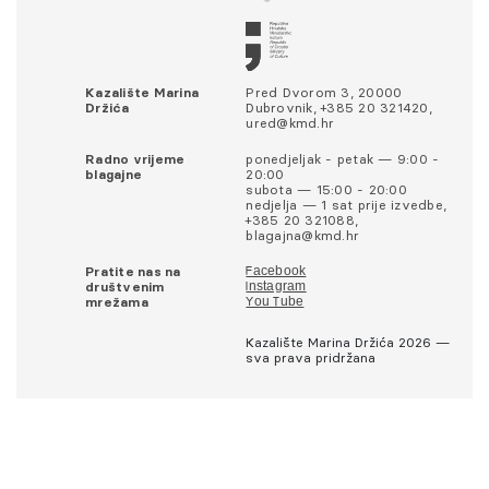
Kazalište Marina
Pred Dvorom 3, 20000
Držića
Dubrovnik, +385 20 321420,
ured@kmd.hr
Radno vrijeme
ponedjeljak - petak — 9:00 -
blagajne
20:00
subota — 15:00 - 20:00
nedjelja — 1 sat prije izvedbe,
+385 20 321088,
blagajna@kmd.hr
Pratite nas na
Facebook
društvenim
Instagram
mrežama
You Tube
Kazalište Marina Držića 2026 —
sva prava pridržana