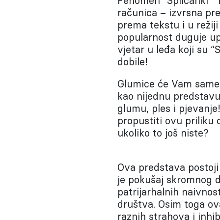
Fenomen “Splićanki” n
računica – izvrsna p
prema tekstu i u režij
popularnost duguje upr
vjetar u leđa koji su “
dobile!
Glumice će Vam same r
kao nijednu predstavu
glumu, ples i pjevanje
propustiti ovu prilik
ukoliko to još niste?
Ova predstava postoji 
je pokušaj skromnog do
patrijarhalnih naivnos
društva. Osim toga ov
raznih strahova i inhi