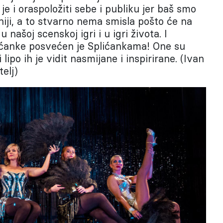
 je i oraspoložiti sebe i publiku jer baš smo
iji, a to stvarno nema smisla pošto će na
 u našoj scenskoj igri i u igri života. I
ićanke posvećen je Splićankama! One su
 lipo ih je vidit nasmijane i inspirirane. (Ivan
elj)