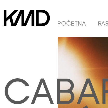
POČETNA
RA
CABAR