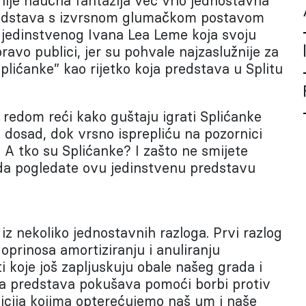
ije naučna fantazija već vrlo jednostavna
redstava s izvrsnom glumačkom postavom
i jedinstvenog Ivana Lea Leme koja svoju
avo publici, jer su pohvale najzaslužnije za
Splićanke” kao rijetko koja predstava u Splitu
edom reći kako guštaju igrati Splićanke
 dosad, dok vrsno isprepliću na pozornici
! A tko su Splićanke? I zašto ne smijete
u da pogledate ovu jedinstvenu predstavu
iz nekoliko jednostavnih razloga. Prvi razlog
prinosa amortiziranju i anuliranju
ti koje još zapljuskuju obale našeg grada i
a predstava pokušava pomoći borbi protiv
bicija kojima opterećujemo naš um i naše