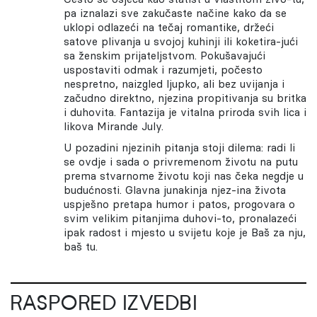
pa iznalazi sve zakučaste načine kako da se
uklopi odlazeći na tečaj romantike, držeći
satove plivanja u svojoj kuhinji ili koketira-jući
sa ženskim prijateljstvom. Pokušavajući
uspostaviti odmak i razumjeti, počesto
nespretno, naizgled ljupko, ali bez uvijanja i
začudno direktno, njezina propitivanja su britka
i duhovita. Fantazija je vitalna priroda svih lica i
likova Mirande July.
U pozadini njezinih pitanja stoji dilema: radi li
se ovdje i sada o privremenom životu na putu
prema stvarnome životu koji nas čeka negdje u
budućnosti. Glavna junakinja njez-ina života
uspješno pretapa humor i patos, progovara o
svim velikim pitanjima duhovi-to, pronalazeći
ipak radost i mjesto u svijetu koje je Baš za nju,
baš tu.
RASPORED IZVEDBI