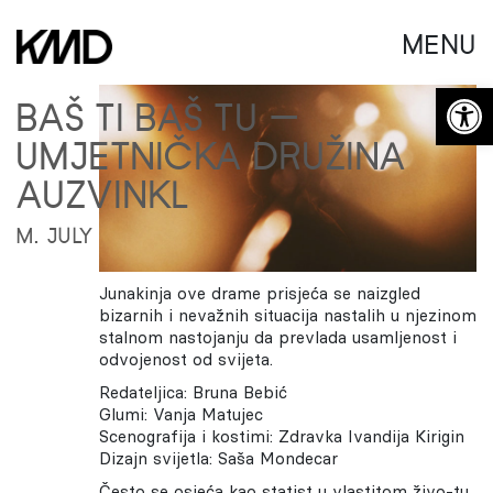
MENU
Open 
BAŠ TI BAŠ TU —
UMJETNIČKA DRUŽINA
AUZVINKL
M. JULY
Junakinja ove drame prisjeća se naizgled
bizarnih i nevažnih situacija nastalih u njezinom
stalnom nastojanju da prevlada usamljenost i
odvojenost od svijeta.
Redateljica:
Bruna Bebić
Glumi:
Vanja Matujec
Scenografija i kostimi:
Zdravka Ivandija Kirigin
Dizajn svijetla:
Saša Mondecar
Često se osjeća kao statist u vlastitom živo-tu,