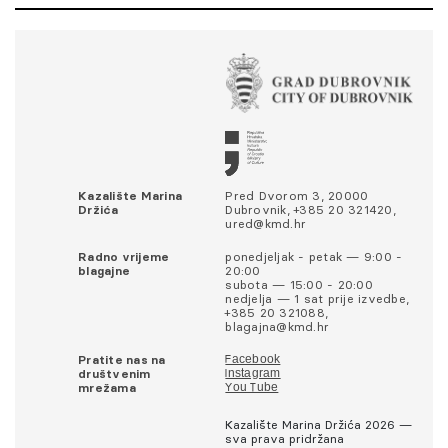
Kazalište Marina
Pred Dvorom 3, 20000
Držića
Dubrovnik, +385 20 321420,
ured@kmd.hr
Radno vrijeme
ponedjeljak - petak — 9:00 -
blagajne
20:00
subota — 15:00 - 20:00
nedjelja — 1 sat prije izvedbe,
+385 20 321088,
blagajna@kmd.hr
Pratite nas na
Facebook
društvenim
Instagram
mrežama
You Tube
Kazalište Marina Držića 2026 —
sva prava pridržana