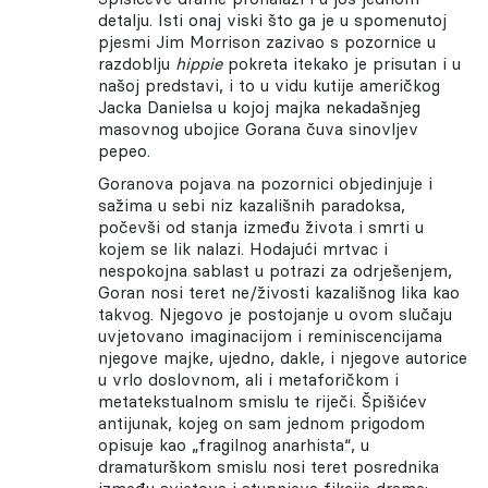
detalju. Isti onaj viski što ga je u spomenutoj
pjesmi Jim Morrison zazivao s pozornice u
razdoblju
hippie
pokreta itekako je prisutan i u
našoj predstavi, i to u vidu kutije američkog
Jacka Danielsa u kojoj majka nekadašnjeg
masovnog ubojice Gorana čuva sinovljev
pepeo.
Goranova pojava na pozornici objedinjuje i
sažima u sebi niz kazališnih paradoksa,
počevši od stanja između života i smrti u
kojem se lik nalazi. Hodajući mrtvac i
nespokojna sablast u potrazi za odrješenjem,
Goran nosi teret ne/živosti kazališnog lika kao
takvog. Njegovo je postojanje u ovom slučaju
uvjetovano imaginacijom i reminiscencijama
njegove majke, ujedno, dakle, i njegove autorice
u vrlo doslovnom, ali i metaforičkom i
metatekstualnom smislu te riječi. Špišićev
antijunak, kojeg on sam jednom prigodom
opisuje kao „fragilnog anarhista“, u
dramaturškom smislu nosi teret posrednika