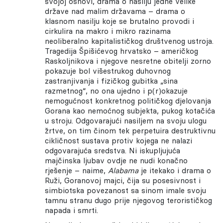
svojoj osnovi, drama o nasilju jedne velike
države nad malim državama – drama o
klasnom nasilju koje se brutalno provodi i
cirkulira na makro i mikro razinama
neoliberalno kapitalističkog društvenog ustroja.
Tragedija Špišićevog hrvatsko – američkog
Raskoljnikova i njegove nesretne obitelji zorno
pokazuje bol višestrukog duhovnog
zastranjivanja i fizičkog gubitka „sina
razmetnog“, no ona ujedno i p(r)okazuje
nemogućnost konkretnog političkog djelovanja
Gorana kao nemoćnog subjekta, pukog kotačića
u stroju. Odgovarajući nasiljem na svoju ulogu
žrtve, on tim činom tek perpetuira destruktivnu
cikličnost sustava protiv kojega ne nalazi
odgovarajuća sredstva. Ni iskupljujuća
majčinska ljubav ovdje ne nudi konačno
rješenje – naime,
Alabama
je itekako i drama o
Ruži, Goranovoj majci, čija su posesivnost i
simbiotska povezanost sa sinom imale svoju
tamnu stranu dugo prije njegovog terorističkog
napada i smrti.