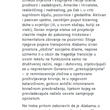
između svjetova i stupnjeva fikcije drame:
prošlosti i sadašnjosti, Amerike i Hrvatske,
realističnog i nadrealnog, pa čak i, u vrlo
suptilnom ključu, pozornice i gledališta. Aktivan
i pasivan ujedno, zarobljen poput bizarnog
duha u svjetiljci (ili, u ovom slučaju, kutiji za
viski), Goran mijenja status od projekcije
vlastite majke do pakosnog
trickstera
i
komentatora zbivanja na pozornici. Stoga
njegova pojava transponira
Alabamu
izvan
prostora „obične“ socijalne drame, napose
uzmemo li u obzir da tragedija tranzicije u
ovom tekstu ne funkcionira samo na
društvenoj razini, nego i duhovnoj, otjelovljujući
se u neprestanim Goranovim „prestupljenjima“
– iz reminiscencije zločina u opetovano
proživljavanje krivnje, te u njegovom
katarzičnom, gotovo antički intoniranom
konačnom preobraženju, tijekom kojeg se
prevladavajuće načelo osvete zamjenjuje
oprostom.
Ne treba pritom zaboraviti da je
Alabama
, u