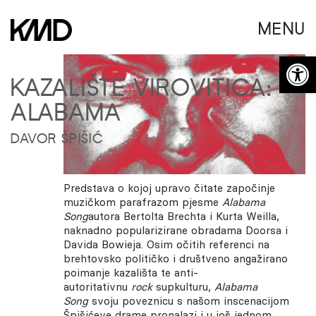
MENU
Open 
KAZALIŠTE VIROVITICA:
ALABAMA
DAVOR ŠPIŠIĆ
Predstava o kojoj upravo čitate započinje
muzičkom parafrazom pjesme
Alabama
Song
autora Bertolta Brechta i Kurta Weilla,
naknadno popularizirane obradama Doorsa i
Davida Bowieja. Osim očitih referenci na
brehtovsko političko i društveno angažirano
poimanje kazališta te anti-
autoritativnu
rock
supkulturu,
Alabama
Song
svoju poveznicu s našom inscenacijom
Špišićeve drame pronalazi i u još jednom