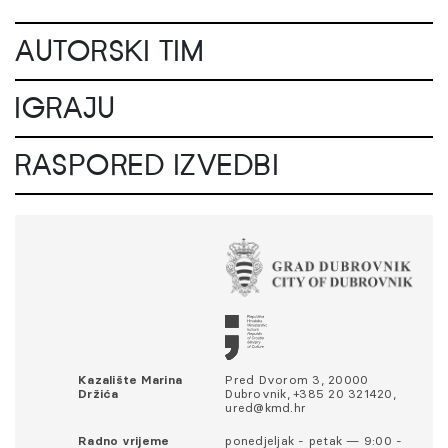
AUTORSKI TIM
IGRAJU
RASPORED IZVEDBI
Kazalište Marina
Pred Dvorom 3, 20000
Držića
Dubrovnik, +385 20 321420,
ured@kmd.hr
Radno vrijeme
ponedjeljak - petak — 9:00 -