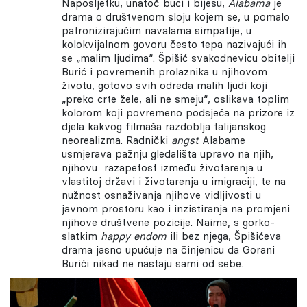
Naposljetku, unatoč buci i bijesu,
Alabama
je
drama o društvenom sloju kojem se, u pomalo
patronizirajućim navalama simpatije, u
kolokvijalnom govoru često tepa nazivajući ih
se „malim ljudima“. Špišić svakodnevicu obitelji
Burić i povremenih prolaznika u njihovom
životu, gotovo svih odreda malih ljudi koji
„preko crte žele, ali ne smeju“, oslikava toplim
kolorom koji povremeno podsjeća na prizore iz
djela kakvog filmaša razdoblja talijanskog
neorealizma. Radnički
angst
Alabame
usmjerava pažnju gledališta upravo na njih,
njihovu razapetost između životarenja u
vlastitoj državi i životarenja u imigraciji, te na
nužnost osnaživanja njihove vidljivosti u
javnom prostoru kao i inzistiranja na promjeni
njihove društvene pozicije. Naime, s gorko-
slatkim
happy endom
ili bez njega, Špišićeva
drama jasno upućuje na činjenicu da Gorani
Burići nikad ne nastaju sami od sebe.